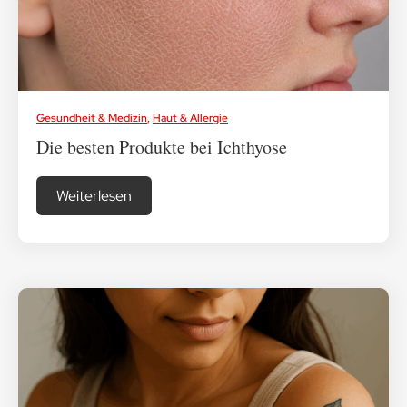
Medikamenten-Tipps
Ratgeber & Lebenshilfe
Gesundheit & Medizin
,
Haut & Allergie
Die besten Produkte bei Ichthyose
Weiterlesen