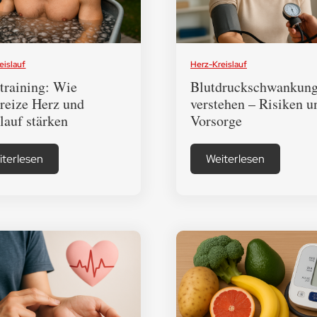
eislauf
Herz-Kreislauf
training: Wie
Blutdruckschwankun
reize Herz und
verstehen – Risiken u
lauf stärken
Vorsorge
iterlesen
Weiterlesen