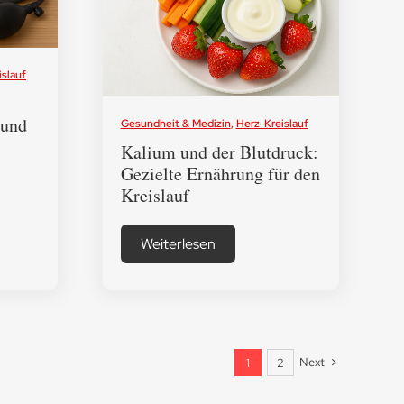
islauf
 und
Gesundheit & Medizin
,
Herz-Kreislauf
Kalium und der Blutdruck:
Gezielte Ernährung für den
Kreislauf
Weiterlesen
Next
1
2