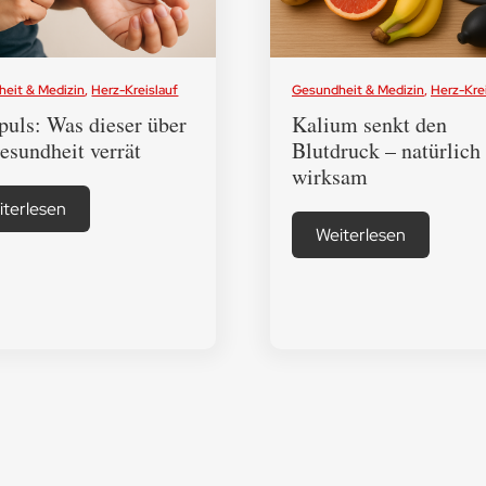
eit & Medizin
,
Herz-Kreislauf
Gesundheit & Medizin
,
Herz-Kre
uls: Was dieser über
Kalium senkt den
esundheit verrät
Blutdruck – natürlich
wirksam
iterlesen
Weiterlesen