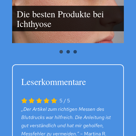
Die besten Produkte bei
Leberprobleme durch
Ichthyose
Schmerzmittel: Risiken für
Zahnvorsorge für starke
die Gesundheit
Zähne: Warum es sich lohnt
Leserkommentare
5
/
5
„Der Artikel zum richtigen Messen des
Blutdrucks war hilfreich. Die Anleitung ist
gut verständlich und hat mir geholfen,
Messfehler zu vermeiden.“
– Martina R.