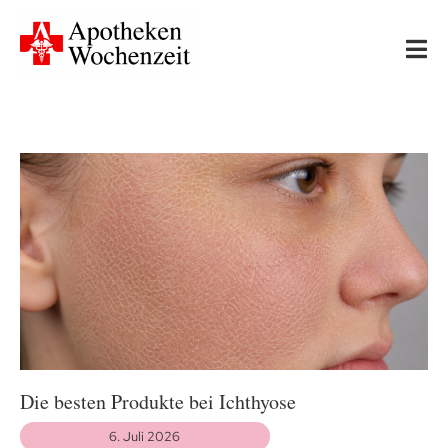
Skip
to
Tog
content
Nav
Start
Neues
Apotheken-Wissen
Ernährung & Bewegung
Gesundheit & Medizin
Die besten Produkte bei Ichthyose
6. Juli 2026
Leserfragen