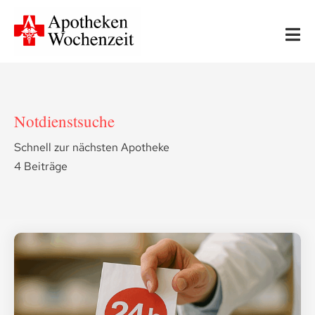
Skip
to
Tog
content
Nav
Start
Notdienstsuche
Neues
Schnell zur nächsten Apotheke
4 Beiträge
Apotheken-Wissen
Ernährung & Bewegung
Gesundheit & Medizin
Leserfragen