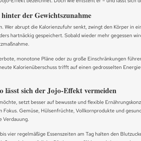
jo-Effekt bezeichnet. Doch wie entsteht er – und lässt sich d
n hinter der Gewichtszunahme
in. Wer abrupt die Kalorienzufuhr senkt, zwingt den Körper in
rs hartnäckig gespeichert. Sobald wieder mehr gegessen wird,
hutzmaßnahme.
erbote, monotone Pläne oder zu große Einschränkungen führen 
rneute Kalorienüberschuss trifft auf einen gedrosselten Energ
 lässt sich der Jojo-Effekt vermeiden
öchte, setzt besser auf bewusste und flexible Ernährungskonze
en Fokus. Gemüse, Hülsenfrüchte, Vollkornprodukte und gesunde
ne Verdauung.
i bis vier regelmäßige Essenszeiten am Tag halten den Blutzuc