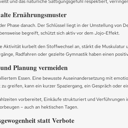
ießt und das natürliche Sättigungsgefühl respektiert, verringe
 alte Ernährungsmuster
 der Phase danach. Der Schlüssel liegt in der Umstellung von 
ebensweise begreift, schützt sich aktiv vor dem Jojo-Effekt.
ktivität kurbelt den Stoffwechsel an, stärkt die Muskulatur u
gänge, Radfahren oder gezielte Gymnastik haben einen positiv
t und Planung vermeiden
olliertem Essen. Eine bewusste Auseinandersetzung mit emotiona
zu greifen, kann ein kurzer Spaziergang, ein Gespräch oder ei
hlzeiten vorbereitet, Einkäufe strukturiert und Verführungen im
vorbeugen – auch an hektischen Tagen.
gewogenheit statt Verbote