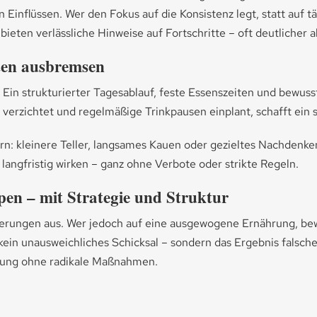
inflüssen. Wer den Fokus auf die Konsistenz legt, statt auf t
ieten verlässliche Hinweise auf Fortschritte – oft deutlicher a
ten ausbremsen
Ein strukturierter Tagesablauf, feste Essenszeiten und bewuss
erzichtet und regelmäßige Trinkpausen einplant, schafft ein 
uern: kleinere Teller, langsames Kauen oder gezieltes Nachden
langfristig wirken – ganz ohne Verbote oder strikte Regeln.
ppen – mit Strategie und Struktur
erungen aus. Wer jedoch auf eine ausgewogene Ernährung, bewu
t kein unausweichliches Schicksal – sondern das Ergebnis fals
erung ohne radikale Maßnahmen.