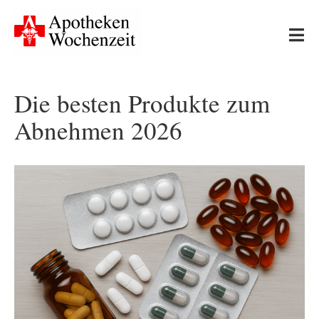
Skip
to
Tog
content
Nav
Start
Die besten Produkte zum
Abnehmen 2026
Neues
Apotheken-Wissen
Ernährung & Bewegung
Gesundheit & Medizin
Leserfragen