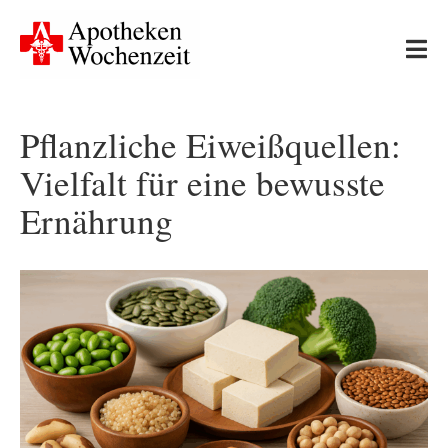
Skip
to
Tog
content
Nav
Start
Pflanzliche Eiweißquellen:
Vielfalt für eine bewusste
Neues
Ernährung
Apotheken-Wissen
Ernährung & Bewegung
Gesundheit & Medizin
Leserfragen