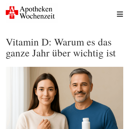
Skip
to
Tog
content
Nav
Start
Vitamin D: Warum es das
ganze Jahr über wichtig ist
Neues
Apotheken-Wissen
Ernährung & Bewegung
Gesundheit & Medizin
Leserfragen