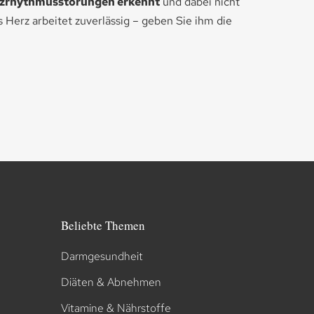
zrhythmusstörungen erkennt
und dabei nicht
 Herz arbeitet zuverlässig – geben Sie ihm die
Beliebte Themen
Darmgesundheit
Diäten & Abnehmen
Vitamine & Nährstoffe