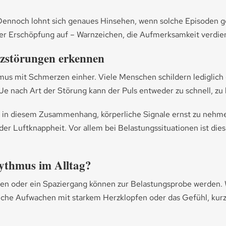
 Dennoch lohnt sich genaues Hinsehen, wenn solche Episoden ge
r Erschöpfung auf – Warnzeichen, die Aufmerksamkeit verdie
zstörungen erkennen
 mit Schmerzen einher. Viele Menschen schildern lediglich e
e nach Art der Störung kann der Puls entweder zu schnell, z
 in diesem Zusammenhang, körperliche Signale ernst zu nehmen
er Luftknappheit. Vor allem bei Belastungssituationen ist dies 
hythmus im Alltag?
igen oder ein Spaziergang können zur Belastungsprobe werden. 
htliche Aufwachen mit starkem Herzklopfen oder das Gefühl, kur