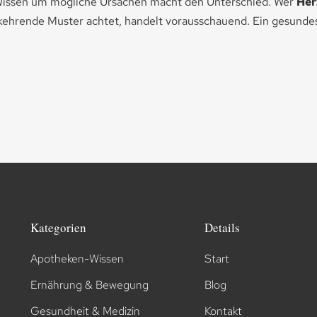
s Wissen um mögliche Ursachen macht den Unterschied. Wer
Her
rkehrende Muster achtet, handelt vorausschauend. Ein gesundes
Kategorien
Details
Apotheken-Wissen
Start
Ernährung & Bewegung
Blog
Gesundheit & Medizin
Kontakt