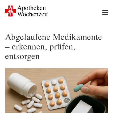
Skip
to
Tog
content
Nav
Start
Abgelaufene Medikamente
– erkennen, prüfen,
Neues
entsorgen
Apotheken-Wissen
Ernährung & Bewegung
Gesundheit & Medizin
Leserfragen