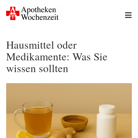
Skip
to
Tog
content
Nav
Start
Hausmittel oder
Medikamente: Was Sie
Neues
wissen sollten
Apotheken-Wissen
Ernährung & Bewegung
Gesundheit & Medizin
Leserfragen