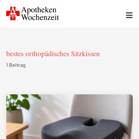
Skip
to
Tog
content
Nav
Start
bestes orthopädisches Sitzkissen
Neues
1 Beitrag
Apotheken-Wissen
Ernährung & Bewegung
Gesundheit & Medizin
Leserfragen