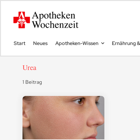
Skip
to
content
Start
Neues
Apotheken-Wissen
Ernährung 
Urea
1 Beitrag